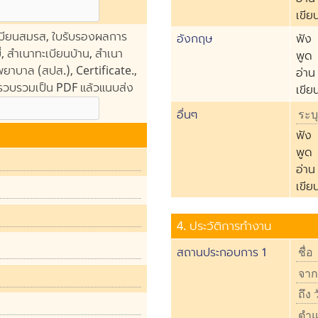
เขีย
 ทะเบียนสมรส, ใบรับรองผลการ
อังกฤษ
ฟัง
ี่, สำเนาทะเบียนบ้าน, สำเนา
พูด
พยาบาล (สปส.), Certificate.,
อ่าน
 รวบรวมเป็น PDF แล้วแนบส่ง
เขีย
อื่นๆ
ฟัง
พูด
อ่าน
เขีย
4. ประวัติการทำงาน
สถานประกอบการ 1